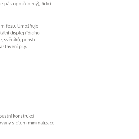
e pás opotřebený), řídicí
vém řezu. Umožňuje
lní displej řídícího
e, svěráků, pohyb
stavení pily.
bustní konstrukci
vány s cílem minimalizace