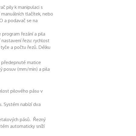
 pily k manipulaci s
manuálních tlačítek, nebo
O a podavač se na
program řezání a pila
nastavení řezu: rychlost
 tyče a počtu řezů. Délku
a předepnuté matice
ný posuv (mm/min) a pila
hlost pilového pásu v
. Systém nabízí dva
metalových pásů. Řezný
stém automaticky sníží