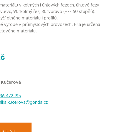
 materiálu v kolmých i úhlových řezech, úhlové řezy
°vlevo, 90°kolmý řez, 30°vpravo (+/- 60 stupňů).
tyčí plného materiálu i profilů.
vé výrobě v průmyslových provozech. Pila je určena
celového materiálu.
Kč
a Kučerová
36 472 915
ika.kucerova@gonda.cz
OPTAT