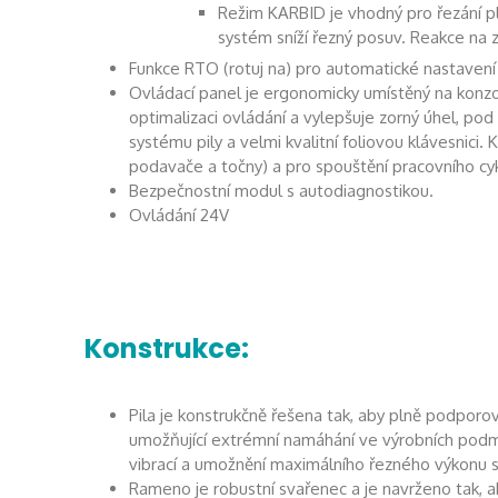
Režim KARBID je vhodný pro řezání pln
systém sníží řezný posuv. Reakce na 
Funkce RTO (rotuj na) pro automatické nastaven
Ovládací panel je ergonomicky umístěný na konzo
optimalizaci ovládání a vylepšuje zorný úhel, pod 
systému pily a velmi kvalitní foliovou klávesnici
podavače a točny) a pro spouštění pracovního cyk
Bezpečnostní modul s autodiagnostikou.
Ovládání 24V
Konstrukce:
Pila je konstrukčně řešena tak, aby plně podporov
umožňující extrémní namáhání ve výrobních podm
vibrací a umožnění maximálního řezného výkonu s
Rameno je robustní svařenec a je navrženo tak, a