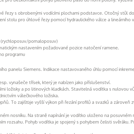
ové řezy s obrobenými vodícími plochami podstavce. Otočný stůl do
čení stolu pro úhlové řezy pomocí hydraulického válce a lineárního
l (rychloposuv/pomaloposuv)
tomatickým nastavením požadované pozice natočení ramene.
ého programu
lního panelu Siemens. Indikace nastavovaného úhlu pomocí inkremen
sp. vynašeče třísek, který je nabízen jako příslušenství.
 ložisky a po litinových kladkách. Stavitelná vodítka s nulovou vůl
ednictvím válečkového ložiska.
pňů. To zajišťuje vyšší výkon při řezání profilů a svazků a zároveň 
ném nosníku. Na straně napínání je vodítko uloženo na posuvném 
ím rozsahu. Pohyb vodítka je spojený s pohybem čelisti svěráku. P