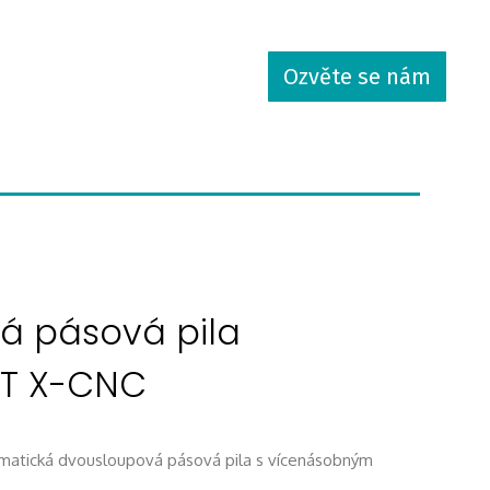
Ozvěte se nám
á pásová pila
NT X-CNC
omatická dvousloupová pásová pila s vícenásobným