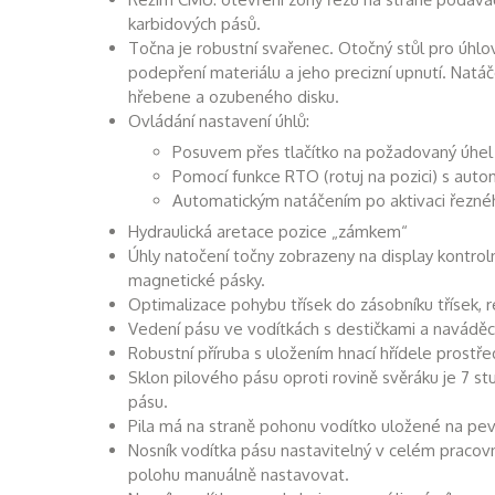
karbidových pásů.
Točna je robustní svařenec. Otočný stůl pro úhl
podepření materiálu a jeho precizní upnutí. Natá
hřebene a ozubeného disku.
Ovládání nastavení úhlů:
Posuvem přes tlačítko na požadovaný úhe
Pomocí funkce RTO (rotuj na pozici) s au
Automatickým natáčením po aktivaci řezn
Hydraulická aretace pozice „zámkem“
Úhly natočení točny zobrazeny na display kontro
magnetické pásky.
Optimalizace pohybu třísek do zásobníku třísek, re
Vedení pásu ve vodítkách s destičkami a naváděcími
Robustní příruba s uložením hnací hřídele prostř
Sklon pilového pásu oproti rovině svěráku je 7 stu
pásu.
Pila má na straně pohonu vodítko uložené na pev
Nosník vodítka pásu nastavitelný v celém pracovn
polohu manuálně nastavovat.