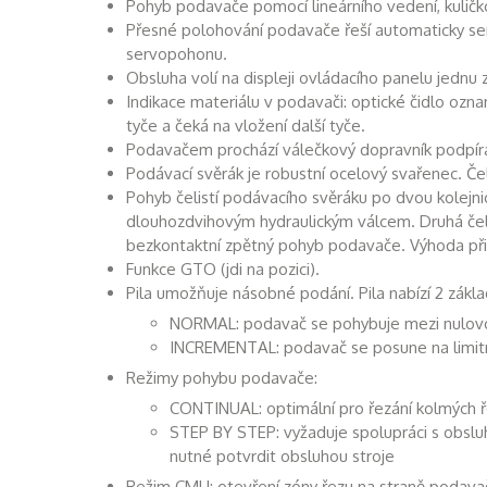
Pohyb podavače pomocí lineárního vedení, kul
Přesné polohování podavače řeší automaticky ser
servopohonu.
Obsluha volí na displeji ovládacího panelu jednu 
Indikace materiálu v podavači: optické čidlo ozna
tyče a čeká na vložení další tyče.
Podavačem prochází válečkový dopravník podpíraj
Podávací svěrák je robustní ocelový svařenec. Čeli
Pohyb čelistí podávacího svěráku po dvou kolejni
dlouhozdvihovým hydraulickým válcem. Druhá čeli
bezkontaktní zpětný pohyb podavače. Výhoda při
Funkce GTO (jdi na pozici).
Pila umožňuje násobné podání. Pila nabízí 2 zákl
NORMAL: podavač se pohybuje mezi nulovou
INCREMENTAL: podavač se posune na limitní
Režimy pohybu podavače:
CONTINUAL: optimální pro řezání kolmých ře
STEP BY STEP: vyžaduje spolupráci s obsluh
nutné potvrdit obsluhou stroje
Režim CMU: otevření zóny řezu na straně podavač