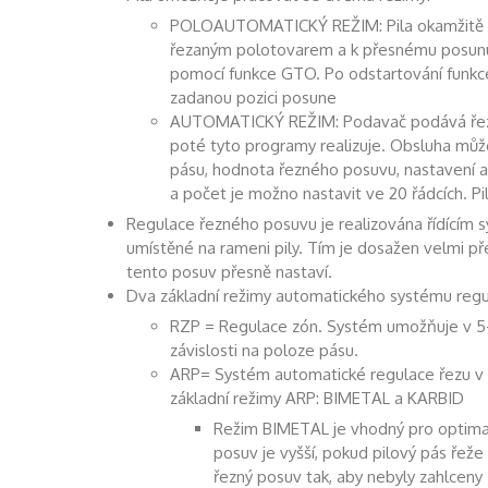
POLOAUTOMATICKÝ REŽIM: Pila okamžitě řež
řezaným polotovarem a k přesnému posunut
pomocí funkce GTO. Po odstartování funk
zadanou pozici posune
AUTOMATICKÝ REŽIM: Podavač podává řezan
poté tyto programy realizuje. Obsluha může
pásu, hodnota řezného posuvu, nastavení au
a počet je možno nastavit ve 20 řádcích. P
Regulace řezného posuvu je realizována řídícím
umístěné na rameni pily. Tím je dosažen velmi p
tento posuv přesně nastaví.
Dva základní režimy automatického systému regu
RZP = Regulace zón. Systém umožňuje v 5-t
závislosti na poloze pásu.
ARP= Systém automatické regulace řezu v z
základní režimy ARP: BIMETAL a KARBID
Režim BIMETAL je vhodný pro optimali
posuv je vyšší, pokud pilový pás řeže
řezný posuv tak, aby nebyly zahlceny 