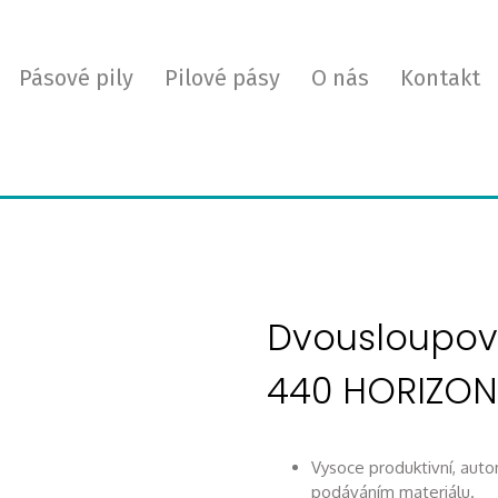
Pásové pily
Pilové pásy
O nás
Kontakt
Dvousloupov
440 HORIZO
Vysoce produktivní, aut
podáváním materiálu.