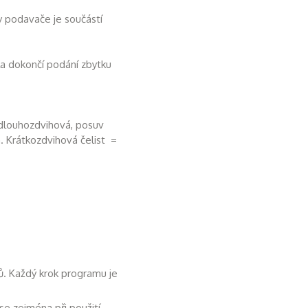
y podavače je součástí
ila dokončí podání zbytku
e dlouhozdvihová, posuv
. Krátkozdvihová čelist =
ů. Každý krok programu je
e zejména při použití