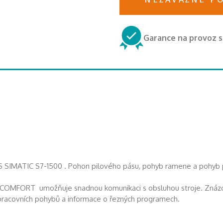
Garance na provoz s
S SIMATIC S7-1500 . Pohon pilového pásu, pohyb ramene a pohyb
 COMFORT umožňuje snadnou komunikaci s obsluhou stroje. Znázor
h pracovních pohybů a informace o řezných programech.