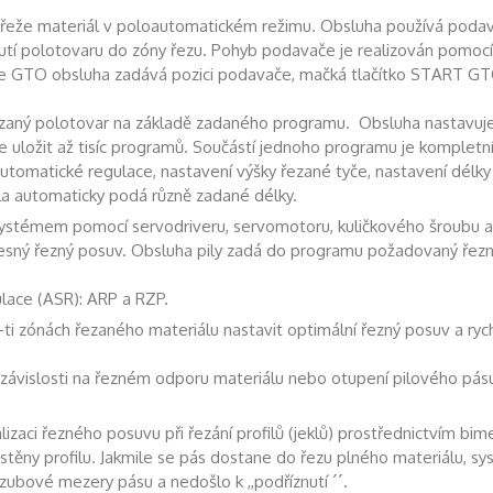
e materiál v poloautomatickém režimu. Obsluha používá podavač
í polotovaru do zóny řezu. Pohyb podavače je realizován pomocí 
ce GTO obsluha zadává pozici podavače, mačká tlačítko START GT
ý polotovar na základě zadaného programu. Obsluha nastavuje 
 uložit až tisíc programů. Součástí jednoho programu je kompletní 
tomatické regulace, nastavení výšky řezané tyče, nastavení délky
ila automaticky podá různě zadané délky.
 systémem pomocí servodriveru, servomotoru, kuličkového šroubu 
řesný řezný posuv. Obsluha pily zadá do programu požadovaný řez
lace (ASR): ARP a RZP.
i zónách řezaného materiálu nastavit optimální řezný posuv a ryc
ávislosti na řezném odporu materiálu nebo otupení pilového pásu
zaci řezného posuvu při řezání profilů (jeklů) prostřednictvím bi
 stěny profilu. Jakmile se pás dostane do řezu plného materiálu, sy
zubové mezery pásu a nedošlo k ,,podříznutí ´´.