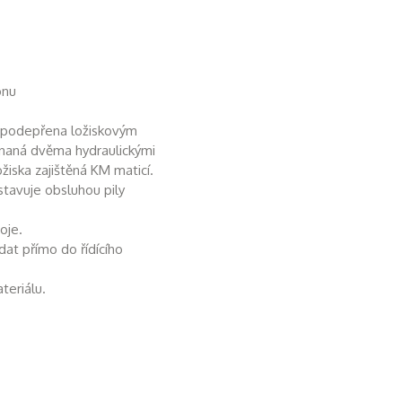
onu
ě podepřena ložiskovým
ínaná dvěma hydraulickými
žiska zajištěná KM maticí.
tavuje obsluhou pily
oje.
at přímo do řídícího
teriálu.