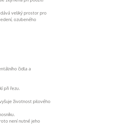
dává veliký prostor pro
 vedení, ozubeného
tálního čidla a
í při řezu.
zvyšuje životnost pilového
nosníku.
roto není nutné jeho