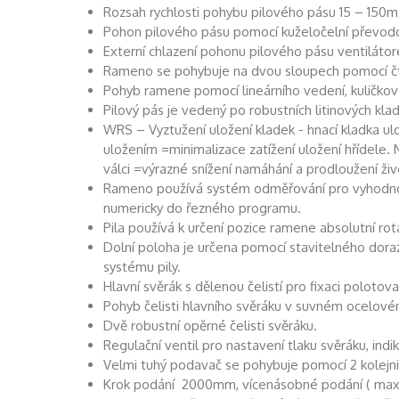
Rozsah rychlosti pohybu pilového pásu 15 – 150m
Pohon pilového pásu pomocí kuželočelní převodo
Externí chlazení pohonu pilového pásu ventiláto
Rameno se pohybuje na dvou sloupech pomocí čty
Pohyb ramene pomocí lineárního vedení, kuličk
Pilový pás je vedený po robustních litinových kla
WRS – Vyztužení uložení kladek - hnací kladka u
uložením =minimalizace zatížení uložení hřídele
válci =výrazné snížení namáhání a prodloužení živ
Rameno používá systém odměřování pro vyhodnoc
numericky do řezného programu.
Pila používá k určení pozice ramene absolutní ro
Dolní poloha je určena pomocí stavitelného dora
systému pily.
Hlavní svěrák s dělenou čelistí pro fixaci polotova
Pohyb čelisti hlavního svěráku v suvném ocelov
Dvě robustní opěrné čelisti svěráku.
Regulační ventil pro nastavení tlaku svěráku, in
Velmi tuhý podavač se pohybuje pomocí 2 kolejnic
Krok podání 2000mm, vícenásobné podání ( ma