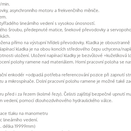
/min.
vky, asynchronního motoru a frekvenčního měniče.
rem.
řřadého lineárního vedení s vysokou únosností.
ového šroubu, předepnuté matice, šnekové převodovky a servopoh
dkách.
ložena přímo na výstupní hřídeli převodovky. Kladka je oboustrann
. Napínací kladka je na obou koncích středového čepu uchycena/nap
otnosti uložení. Uložení napínací kladky je bezvůlové =kuželíková lo
ení polohy ramene nad materiálem. Horní pracovní poloha se nas
tační enkodér =odpadá potřeba referencování pozice při zapnutí str
zu a mikrospínače. Dolní pracovní polohu ramene je možné také zad
ru před i za řezem (kolmé řezy). Čelisti zajišťují bezpečné upnutí ma
ém vedení, pomocí dlouhozdvihového hydraulického válce.
dikace tlaku na manometru
 lineárního vedení.
x. délka 19999mm)