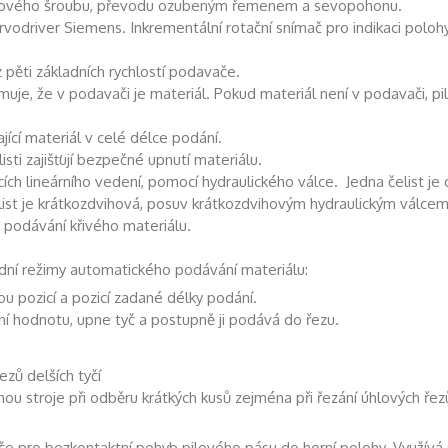
ičkového šroubu, převodu ozubeným řemenem a sevopohonu.
vodriver Siemens. Inkrementální rotační snímač pro indikaci poloh
z pěti základních rychlostí podavače.
muje, že v podavači je materiál. Pokud materiál není v podavači, p
ící materiál v celé délce podání.
sti zajišťují bezpečné upnutí materiálu.
cích lineárního vedení, pomocí hydraulického válce. Jedna čelist j
st je krátkozdvihová, posuv krátkozdvihovým hydraulickým válcem
 podávání křivého materiálu.
adní režimy automatického podávání materiálu:
 pozicí a pozicí zadané délky podání.
 hodnotu, upne tyč a postupně ji podává do řezu.
zů delších tyčí
ou stroje při odběru krátkých kusů zejména při řezání úhlových řez
e pro bezkontaktní pohyb pilového pásu do horní polohy. Využívá s