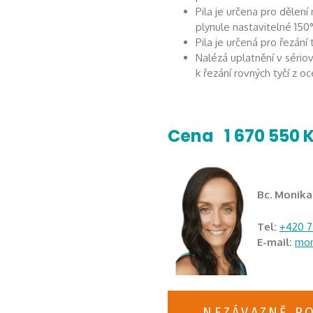
Pila je určena pro dělení
plynule nastavitelné 150
Pila je určená pro řezání 
Nalézá uplatnění v sério
k řezání rovných tyčí z o
Cena 1 670 550 
Bc. Monik
Tel:
+420 7
E-mail:
mon
NEZÁVAZNĚ P