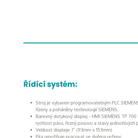
Řídící systém:
Stroj je vybaven programovatelným PLC SIEMEN
řízeny a poháněny technologií SIEMENS.
Barevný dotykový displej - HMI SIEMENS TP 700
rychlost pásu, řezný posuvu a stavy jednotlivýc
Velikost displeje 7´ (93mm x 153mm)
Pila umožňuje pracovat se dvěma režimy: