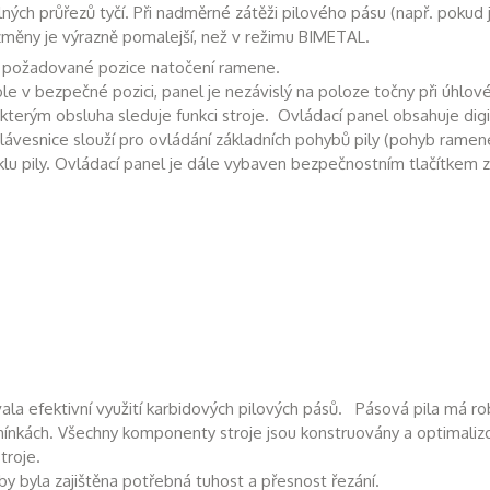
ých průřezů tyčí. Při nadměrné zátěži pilového pásu (např. pokud j
změny je výrazně pomalejší, než v režimu BIMETAL.
í požadované pozice natočení ramene.
le v bezpečné pozici, panel je nezávislý na poloze točny při úhlo
kterým obsluha sleduje funkci stroje. Ovládací panel obsahuje digitá
. Klávesnice slouží pro ovládání základních pohybů pily (pohyb ramen
lu pily. Ovládací panel je dále vybaven bezpečnostním tlačítkem za
ala efektivní využití karbidových pilových pásů. Pásová pila má ro
ínkách. Všechny komponenty stroje jsou konstruovány a optimalizo
troje.
by byla zajištěna potřebná tuhost a přesnost řezání.