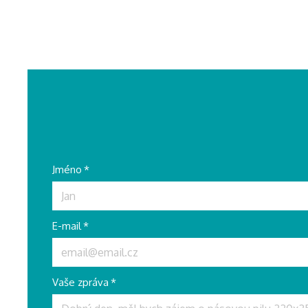
Jméno
*
E-mail
*
Vaše zpráva
*