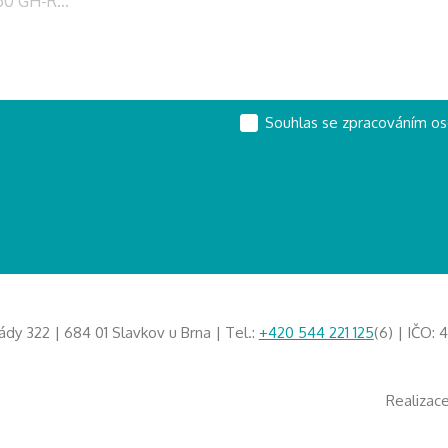
Souhlas se zpracováním os
ády 322 | 684 01 Slavkov u Brna | Tel.:
+420 544 221 125
(6) | IČO:
Realizac