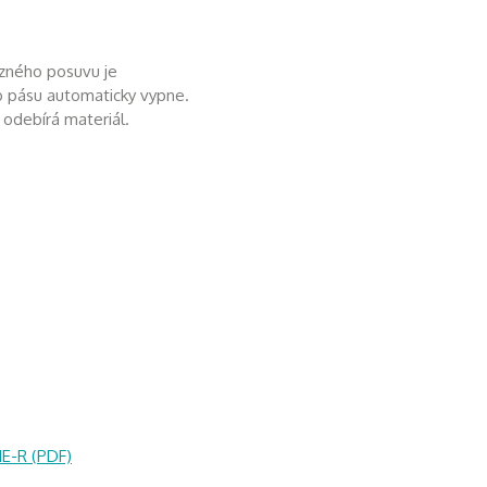
ezného posuvu je
o pásu automaticky vypne.
odebírá materiál.
HE-R (PDF)