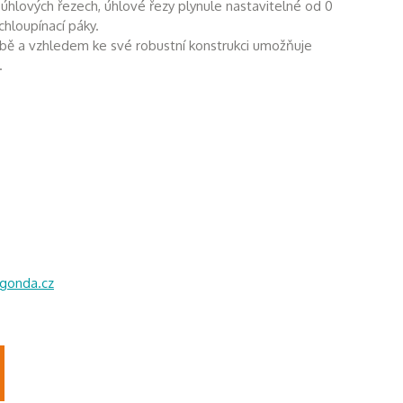
i úhlových řezech, úhlové řezy plynule nastavitelné od 0
hloupínací páky.
obě a vzhledem ke své robustní konstrukci umožňuje
.
gonda.cz