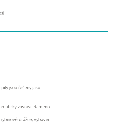
ců!
pily jsou řešeny jako
omaticky zastaví. Rameno
né rybinové drážce, vybaven