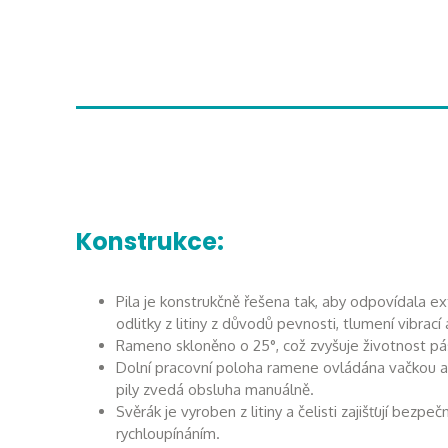
Konstrukce:
Pila je konstrukčně řešena tak, aby odpovídala e
odlitky z litiny z důvodů pevnosti, tlumení vibrací 
Rameno skloněno o 25°, což zvyšuje životnost pá
Dolní pracovní poloha ramene ovládána vačkou a
pily zvedá obsluha manuálně.
Svěrák je vyroben z litiny a čelisti zajišťují bez
rychloupínáním.