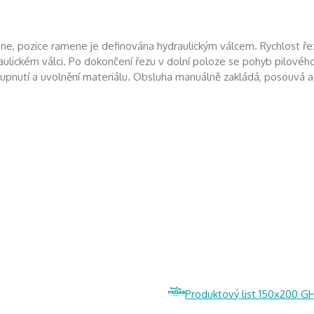
ene, pozice ramene je definována hydraulickým válcem. Rychlost ř
lickém válci. Po dokončení řezu v dolní poloze se pohyb pilovéh
pnutí a uvolnění materiálu. Obsluha manuálně zakládá, posouvá a 
Produktový list 150x200 G